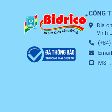
CÔNG T
Địa ch
Vĩnh 
(+84)
Email
MST: 