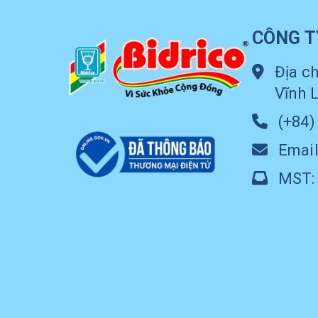
CÔNG T
Địa ch
Vĩnh 
(+84)
Email
MST: 