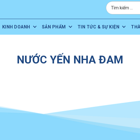
KINH DOANH
SẢN PHẨM
TIN TỨC & SỰ KIỆN
TH
NƯỚC YẾN NHA ĐAM