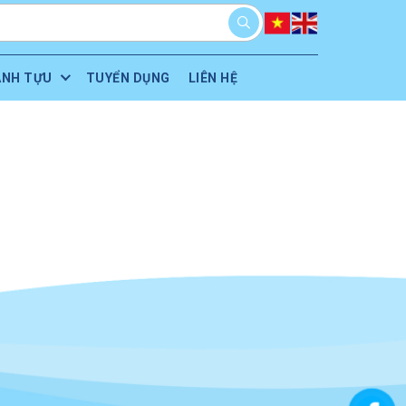
ÀNH TỰU
TUYỂN DỤNG
LIÊN HỆ