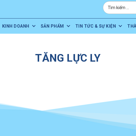
KINH DOANH
SẢN PHẨM
TIN TỨC & SỰ KIỆN
TH
TĂNG LỰC LY