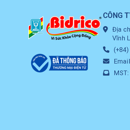
CÔNG T
Địa ch
Vĩnh 
(+84)
Email
MST: 