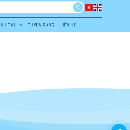
ÀNH TỰU
TUYỂN DỤNG
LIÊN HỆ