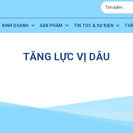
KINH DOANH
SẢN PHẨM
TIN TỨC & SỰ KIỆN
TH
TĂNG LỰC VỊ DÂU