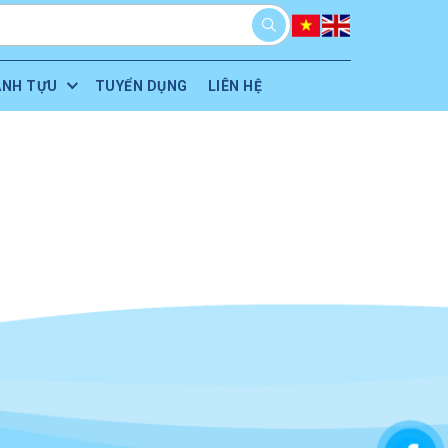
ÀNH TỰU
TUYỂN DỤNG
LIÊN HỆ