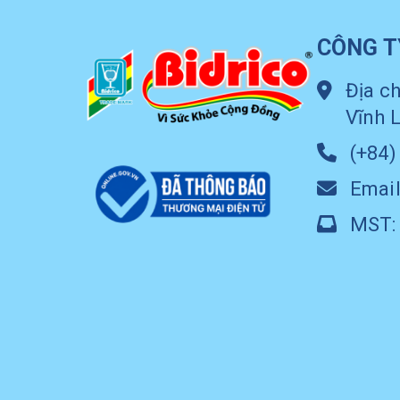
CÔNG T
Địa ch
Vĩnh 
(+84)
Email
MST: 