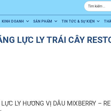
KINH DOANH
SẢN PHẨM
TIN TỨC & SỰ KIỆN
TH
NG LỰC LY TRÁI CÂY REST
LỰC LY HƯƠNG VỊ DÂU MIXBERRY – R