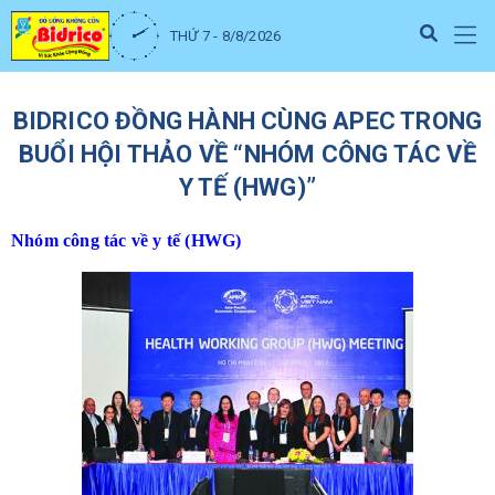
THỨ 7 - 8/8/2026
BIDRICO ĐỒNG HÀNH CÙNG APEC TRONG
BUỔI HỘI THẢO VỀ “NHÓM CÔNG TÁC VỀ
Y TẾ (HWG)”
Nhóm công tác về y tế (HWG)