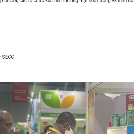
ợp tác xã, các tổ chức xúc tiến thương mại hoạt động và kinh do
 – SECC