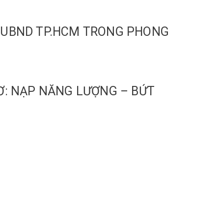
N UBND TP.HCM TRONG PHONG
Ơ: NẠP NĂNG LƯỢNG – BỨT