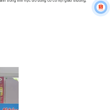
anh trong lĩnh vực đồ uống có cơ hội giao thương,