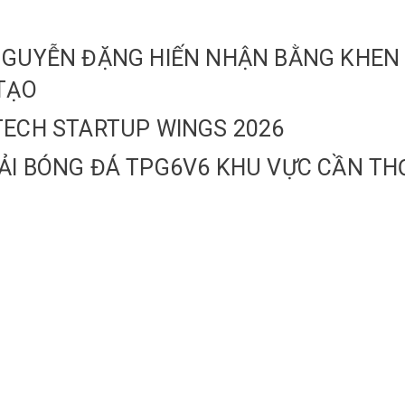
 NGUYỄN ĐẶNG HIẾN NHẬN BẰNG KHE
 TẠO
TECH STARTUP WINGS 2026
ẢI BÓNG ĐÁ TPG6V6 KHU VỰC CẦN TH