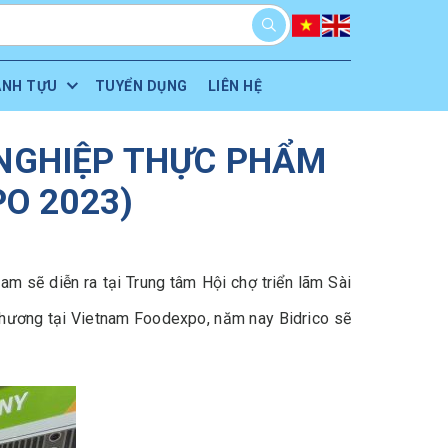
ÀNH TỰU
TUYỂN DỤNG
LIÊN HỆ
 NGHIỆP THỰC PHẨM
O 2023)
 sẽ diễn ra tại Trung tâm Hội chợ triển lãm Sài
thương tại Vietnam Foodexpo, năm nay Bidrico sẽ