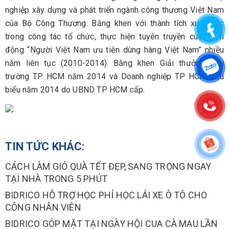
nghiệp xây dựng và phát triển ngành công thương Việt Nam
của Bộ Công Thương. Bằng khen với thành tích xuất sắc
trong công tác tổ chức, thực hiện tuyên truyền cuộc vận
động “Người Việt Nam ưu tiên dùng hàng Việt Nam” nhiều
năm liên tục (2010-2014). Bằng khen Giải thưởng Môi
trường TP HCM năm 2014 và Doanh nghiệp TP HCM tiêu
biểu năm 2014 do UBND TP HCM cấp.
TIN TỨC KHÁC:
CÁCH LÀM GIỎ QUÀ TẾT ĐẸP, SANG TRỌNG NGAY
TẠI NHÀ TRONG 5 PHÚT
BIDRICO HỖ TRỢ HỌC PHÍ HỌC LÁI XE Ô TÔ CHO
CÔNG NHÂN VIÊN
BIDRICO GÓP MẶT TẠI NGÀY HỘI CUA CÀ MAU LẦN