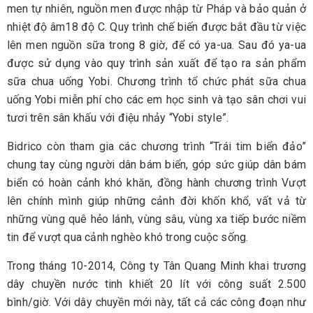
men tự nhiên, nguồn men được nhập từ Pháp và bảo quản ở
nhiệt độ âm18 độ C. Quy trình chế biến được bắt đầu từ việc
lên men nguồn sữa trong 8 giờ, để có ya-ua. Sau đó ya-ua
được sử dụng vào quy trình sản xuất để tạo ra sản phẩm
sữa chua uống Yobi. Chương trình tổ chức phát sữa chua
uống Yobi miễn phí cho các em học sinh và tạo sân chơi vui
tươi trên sân khấu với điệu nhảy “Yobi style”.
Bidrico còn tham gia các chương trình “Trái tim biển đảo”
chung tay cùng người dân bám biển, góp sức giúp dân bám
biển có hoàn cảnh khó khăn, đồng hành chương trình Vượt
lên chính mình giúp những cảnh đời khốn khổ, vất vả từ
những vùng quê hẻo lánh, vùng sâu, vùng xa tiếp bước niềm
tin để vượt qua cảnh nghèo khó trong cuộc sống.
Trong tháng 10-2014, Công ty Tân Quang Minh khai trương
dây chuyền nước tinh khiết 20 lít với công suất 2.500
bình/giờ. Với dây chuyền mới này, tất cả các công đoạn như