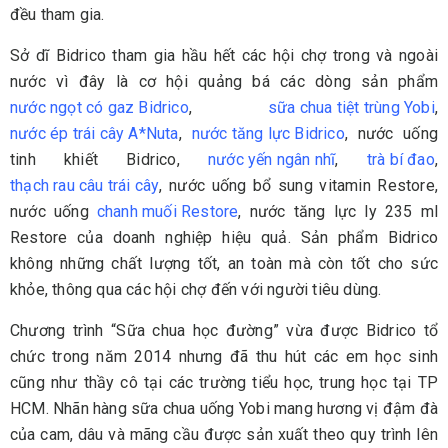
đều tham gia.
Sở dĩ Bidrico tham gia hầu hết các hội chợ trong và ngoài
nước vì đây là cơ hội quảng bá các dòng sản phẩm
nước ngọt có gaz Bidrico
,
sữa chua tiệt trùng Yobi
,
nước ép trái cây A*Nuta
,
nước tăng lực Bidrico
, nước uống
tinh khiết Bidrico,
nước yến ngân nhĩ
,
trà bí đao
,
thạch rau câu trái cây
, nước uống bổ sung vitamin Restore,
nước uống
chanh muối Restore
, nước tăng lực ly 235 ml
Restore của doanh nghiệp hiệu quả. Sản phẩm Bidrico
không những chất lượng tốt, an toàn mà còn tốt cho sức
khỏe, thông qua các hội chợ đến với người tiêu dùng.
Chương trình “Sữa chua học đường” vừa được Bidrico tổ
chức trong năm 2014 nhưng đã thu hút các em học sinh
cũng như thầy cô tại các trường tiểu học, trung học tại TP
HCM. Nhãn hàng sữa chua uống Yobi mang hương vị đậm đà
của cam, dâu và mãng cầu được sản xuất theo quy trình lên