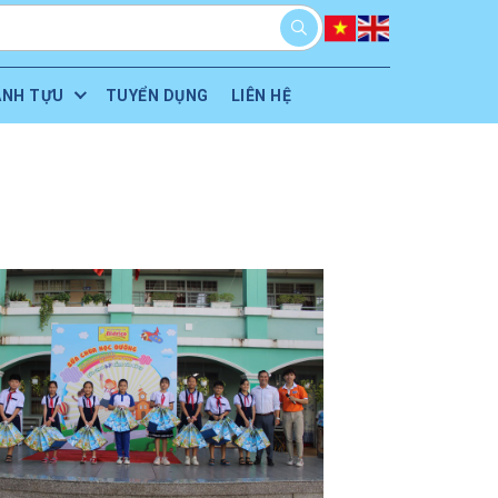
ÀNH TỰU
TUYỂN DỤNG
LIÊN HỆ