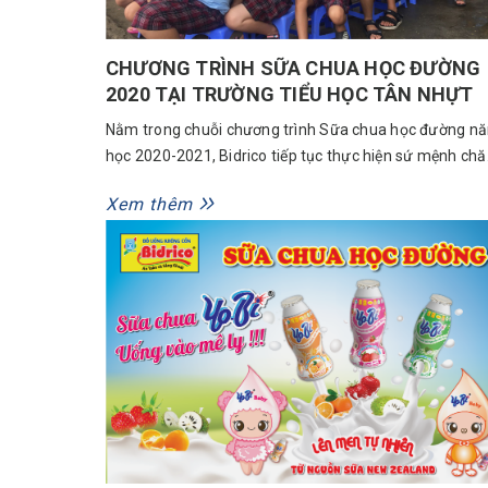
CHƯƠNG TRÌNH SỮA CHUA HỌC ĐƯỜNG
2020 TẠI TRƯỜNG TIỂU HỌC TÂN NHỰT
Nằm trong chuỗi chương trình Sữa chua học đường n
học 2020-2021, Bidrico tiếp tục thực hiện sứ mệnh ch
sóc sức khỏe học đường tại trường Tiểu học Tân Nhựt
Xem thêm
Bình Chánh. Sữa chua uống Yobi với hương vị th
ngon, chua chua ngọt ngọt từ cam, dâu, mãng cầu đư
các em...