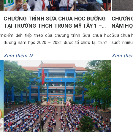
CHƯƠNG TRÌNH SỮA CHUA HỌC ĐƯỜNG
CHƯƠNG
TẠI TRƯỜNG THCH TRUNG MỸ TÂY 1 –
NĂM HỌC
HÓC MÔN
AN HỘI 
ăm
Điểm đến tiếp theo của chương trình Sữa chua học
Sữa chua h
ăm
đường năm học 2020 – 2021 được tổ chức tại trường
suốt nhi
 –
THCS Trung Mỹ Tây 1 – Hóc Môn. Hơn 3000 chai sữa
Quang Minh
Xem thêm
Xem thê
ơm
chua Yobi và những phần quà khác được Bidrico trao
của quý th
ợc
tặng đến tất cả học sinh và cán bộ trường Trung Mỹ...
Trong năm 