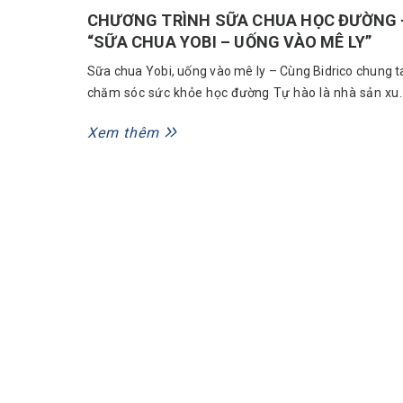
CHƯƠNG TRÌNH SỮA CHUA HỌC ĐƯỜNG 
“SỮA CHUA YOBI – UỐNG VÀO MÊ LY”
Sữa chua Yobi, uống vào mê ly – Cùng Bidrico chung t
chăm sóc sức khỏe học đường Tự hào là nhà sản xuấ
nhà tài trợ sữa chua uống cho nhiều thế hệ học sinh q
Xem thêm
chương trình “Sữa chua học đường”, công ty Tân Qua
Minh Bidrico với nhãn hiệu Sữa chua uống...