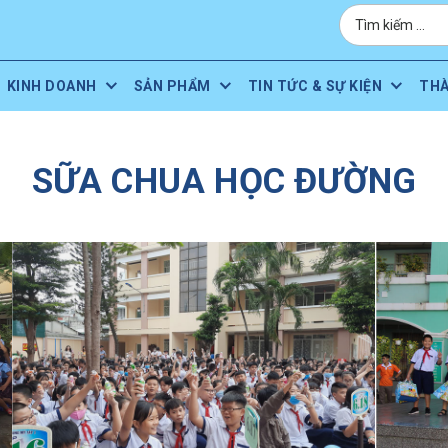
KINH DOANH
SẢN PHẨM
TIN TỨC & SỰ KIỆN
TH
SỮA CHUA HỌC ĐƯỜNG