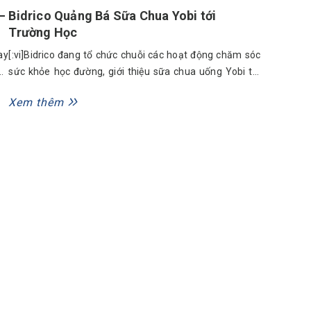
–
Bidrico Quảng Bá Sữa Chua Yobi tới
Trường Học
ay
[:vi]Bidrico đang tổ chức chuỗi các hoạt động chăm sóc
t,
sức khỏe học đường, giới thiệu sữa chua uống Yobi tới
ua
nhiều trường học trên địa bàn TP HCM, nhân dịp đầu
Xem thêm
ng
năm học mới[:]