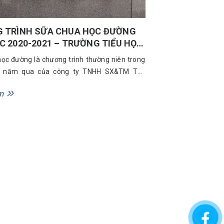
 TRÌNH SỮA CHUA HỌC ĐƯỜNG
 2020-2021 – TRƯỜNG TIỂU HỌC
– GÒ VẤP
ọc đường là chương trình thường niên trong
ều năm qua của công ty TNHH SX&TM Tân
 – Bidrico và nhận được nhiều sự hưởng ứng
m
ầy cô giáo, quý phụ huynh và các em học sinh.
học 2020 – 2021, điểm đến đầu tiên của...