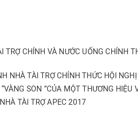
ÀI TRỢ CHÍNH VÀ NƯỚC UỐNG CHÍNH T
H NHÀ TÀI TRỢ CHÍNH THỨC HỘI NGHỊ
N “VÀNG SON ”CỦA MỘT THƯƠNG HIỆU 
NHÀ TÀI TRỢ APEC 2017