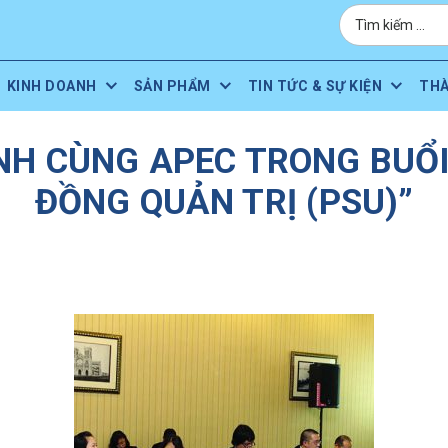
KINH DOANH
SẢN PHẨM
TIN TỨC & SỰ KIỆN
TH
NH CÙNG APEC TRONG BUỔI 
ĐỒNG QUẢN TRỊ (PSU)”