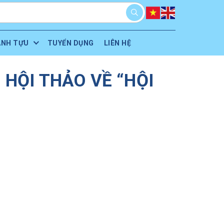
ÀNH TỰU
TUYỂN DỤNG
LIÊN HỆ
HỘI THẢO VỀ “HỘI