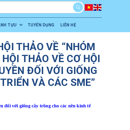
ÀNH TỰU
TUYỂN DỤNG
LIÊN HỆ
HỘI THẢO VỀ “NHÓM
 HỘI THẢO VỀ CƠ HỘI
YỀN ĐỐI VỚI GIỐNG
TRIỂN VÀ CÁC SME”
 đối với giống cây trồng cho các nền kinh tế