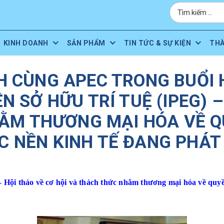
KINH DOANH
SẢN PHẨM
TIN TỨC & SỰ KIỆN
TH
H CÙNG APEC TRONG BUỔI 
N SỞ HỮU TRÍ TUỆ (IPEG) –
ẰM THƯƠNG MẠI HÓA VỀ QU
C NỀN KINH TẾ ĐANG PHÁT 
 Hội thảo về cơ hội và thách thức nhằm thương mại hóa về quyền