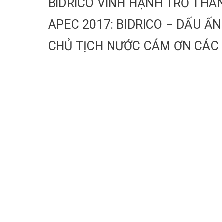
BIDRICO VINH HẠNH TRỞ THÀN
APEC 2017: BIDRICO – DẤU Ấ
CHỦ TỊCH NƯỚC CÁM ƠN CÁC 