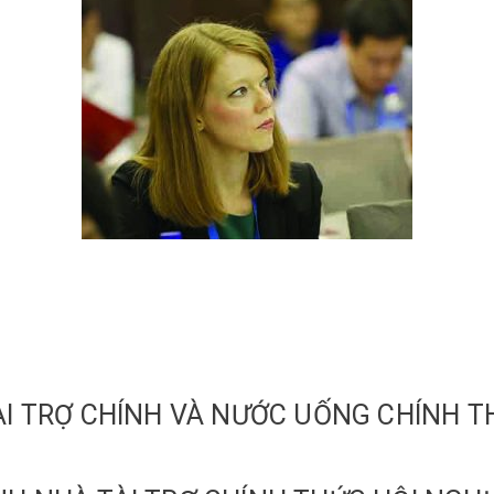
ÀI TRỢ CHÍNH VÀ NƯỚC UỐNG CHÍNH T