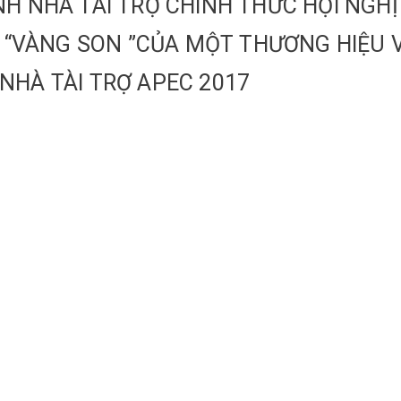
H NHÀ TÀI TRỢ CHÍNH THỨC HỘI NGHỊ
N “VÀNG SON ”CỦA MỘT THƯƠNG HIỆU 
NHÀ TÀI TRỢ APEC 2017