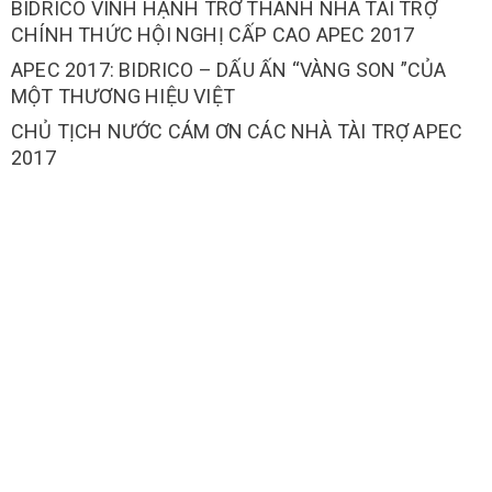
BIDRICO VINH HẠNH TRỞ THÀNH NHÀ TÀI TRỢ
CHÍNH THỨC HỘI NGHỊ CẤP CAO APEC 2017
APEC 2017: BIDRICO – DẤU ẤN “VÀNG SON ”CỦA
MỘT THƯƠNG HIỆU VIỆT
CHỦ TỊCH NƯỚC CÁM ƠN CÁC NHÀ TÀI TRỢ APEC
2017