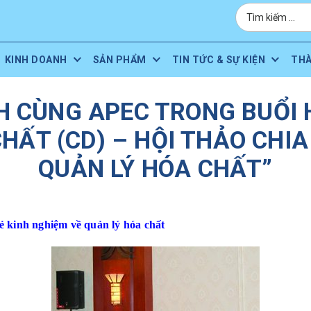
KINH DOANH
SẢN PHẨM
TIN TỨC & SỰ KIỆN
TH
H CÙNG APEC TRONG BUỔI 
CHẤT (CD) – HỘI THẢO CHIA
QUẢN LÝ HÓA CHẤT”
sẻ kinh nghiệm về quản lý hóa chất