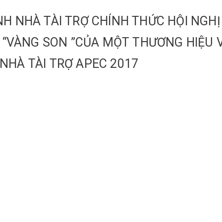
H NHÀ TÀI TRỢ CHÍNH THỨC HỘI NGHỊ
N “VÀNG SON ”CỦA MỘT THƯƠNG HIỆU 
NHÀ TÀI TRỢ APEC 2017