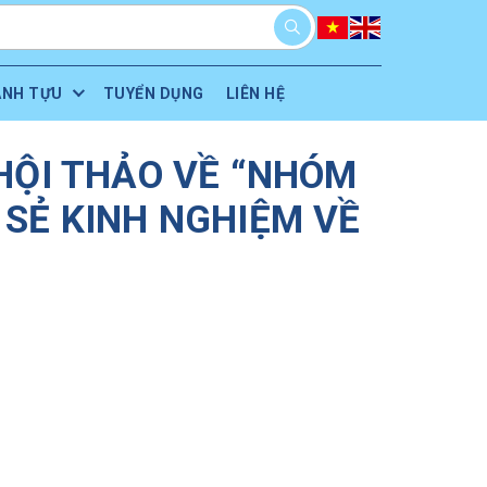
ÀNH TỰU
TUYỂN DỤNG
LIÊN HỆ
HỘI THẢO VỀ “NHÓM
 SẺ KINH NGHIỆM VỀ