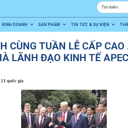
KINH DOANH
SẢN PHẨM
TIN TỨC & SỰ KIỆN
TH
H CÙNG TUẦN LỄ CẤP CAO
À LÃNH ĐẠO KINH TẾ APEC
 21 quốc gia