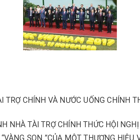
ÀI TRỢ CHÍNH VÀ NƯỚC UỐNG CHÍNH T
H NHÀ TÀI TRỢ CHÍNH THỨC HỘI NGHỊ
N “VÀNG SON ”CỦA MỘT THƯƠNG HIỆU 